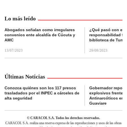
Lo más leído
Abogados señalan como irregulares
¿Qué pasó con el 
convenios ente alcaldía de Cúcuta y
responsabilidad fis
AMC
biblioteca de Tunja
13/07/2023
29/08/2023
Últimas Noticias
Conozca quiénes son los 117 presos
Gobernador reporta
trasladados por el INPEC a cárceles de
explosivos frente 
alta seguridad
Antinarcóticos en 
Guaviare
© CARACOL S.A. Todos los derechos reservados.
CARACOL S.A. realiza una reserva expresa de las reproducciones y usos de las obras