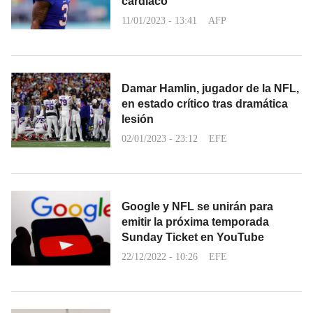
cardíaco
11/01/2023 - 13:41
AFP
Damar Hamlin, jugador de la NFL,
en estado crítico tras dramática
lesión
02/01/2023 - 23:12
EFE
Google y NFL se unirán para
emitir la próxima temporada
Sunday Ticket en YouTube
22/12/2022 - 10:26
EFE