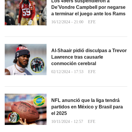
Los 49ers suspendieron a
De’Vondre Campbell por negarse
a terminar el juego ante los Rams
16/12/2024 - 21:00
EFE
Al-Shaair pidió disculpas a Trevor
Lawrence tras causarle
conmoción cerebral
02/12/2024 - 17:53
EFE
NFL anunció que la liga tendrá
partidos en México y Brasil para
el 2025
10/11/2024 - 12:57
EFE