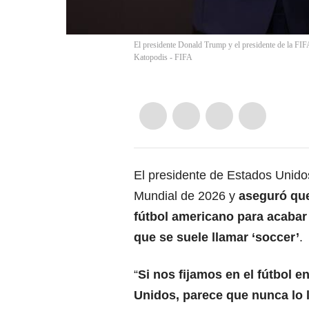
El presidente Donald Trump y el presidente de la FI
Katopodis - FIFA
El presidente de Estados Unid
Mundial de 2026 y
aseguró que
fútbol americano para
acabar 
que se suele llamar ‘soccer’
.
“
Si nos fijamos en el fútbol e
Unidos, parece que nunca lo