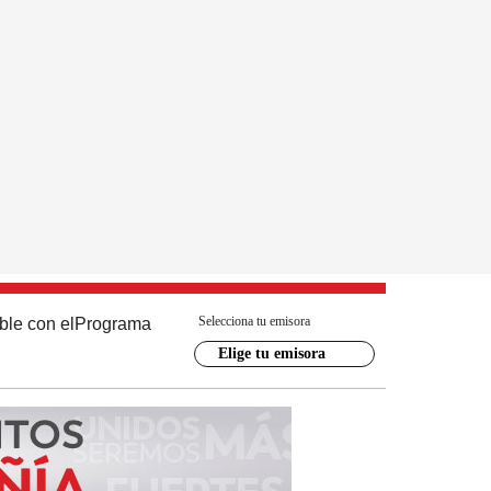
Selecciona tu emisora
ble con el
Programa
Elige tu emisora