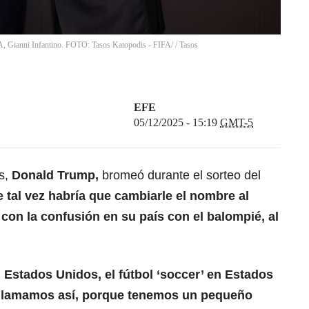
FA, Gianni Infantino. FOTO: Tasos Katopodis - FIFA/
/
Tasos
EFE
05/12/2025 - 15:19
GMT-5
os,
Donald Trump
,
bromeó durante el sorteo del
 tal vez habría que cambiarle el nombre al
con la confusión en su país con el balompié, al
n Estados Unidos, el fútbol ‘soccer’ en Estados
 llamamos así,
porque tenemos un pequeño