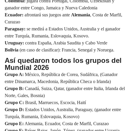
Colombia:
jugará contra Portugal, Colombia, Uzbekistán y
ganador entre Congo, Jamaica y Nueva Caledonia
Ecuador:
afrontará sus juegos ante
Alemania
, Costa de Marfil,
Curazao
Paraguay:
se medirá a Estados Unidos, Australia y el ganador
entre Turquía, Rumania, Eslovaquia, Kosovo.
Uruguay:
contra España, Arabia Saudita y Cabo Verde
Bolivia
(en caso de clasificar): Francia, Senegal y Noruega.
Así quedaron todos los grupos del
Mundial 2026
Grupo A:
México, República de Corea, Sudáfrica, (Ganador
entre Dinamarca, Macedonia, República Checa o Irlanda)
Grupo B:
Canadá, Suiza, Qatar, (ganador entre Italia, Irlanda del
Norte, Gales, Bosnia)
Grupo C:
Brasil, Marruecos, Escocia, Haití
Grupo D:
Estados Unidos, Australia, Paraguay, (ganador entre
Turquía, Rumania, Eslovaquia, Kosovo)
Grupo E:
Alemania, Ecuador, Costa de Marfil, Curazao
Grupo F:
Países Bajos, Japón, Túnez, (ganador entre Ucrania,