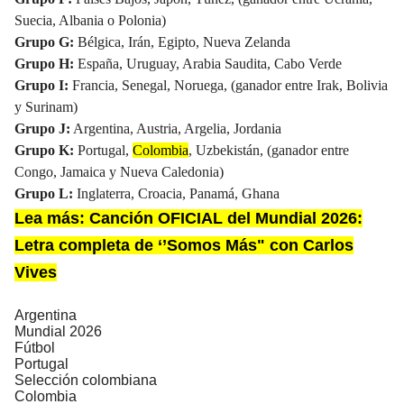
Suecia, Albania o Polonia)
Grupo G:
Bélgica, Irán, Egipto, Nueva Zelanda
Grupo H:
España, Uruguay, Arabia Saudita, Cabo Verde
Grupo I:
Francia, Senegal, Noruega, (ganador entre Irak, Bolivia
y Surinam)
Grupo J:
Argentina, Austria, Argelia, Jordania
Grupo K:
Portugal,
Colombia
, Uzbekistán, (ganador entre
Congo, Jamaica y Nueva Caledonia)
Grupo L:
Inglaterra, Croacia, Panamá, Ghana
Lea más:
Canción OFICIAL del Mundial 2026:
Letra completa de ‘’Somos Más" con Carlos
Vives
Argentina
Mundial 2026
Fútbol
Portugal
Selección colombiana
Colombia