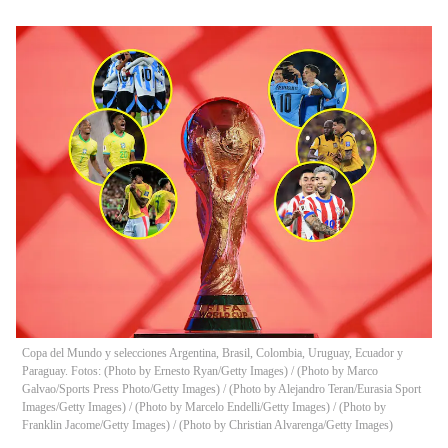
Copa del Mundo y selecciones Argentina, Brasil, Colombia, Uruguay, Ecuador y
Paraguay. Fotos: (Photo by Ernesto Ryan/Getty Images) / (Photo by Marco
Galvao/Sports Press Photo/Getty Images) / (Photo by Alejandro Teran/Eurasia Sport
Images/Getty Images) / (Photo by Marcelo Endelli/Getty Images) / (Photo by
Franklin Jacome/Getty Images) / (Photo by Christian Alvarenga/Getty Images)