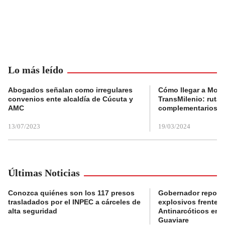
Lo más leído
Abogados señalan como irregulares
Cómo llegar a Mons
convenios ente alcaldía de Cúcuta y
TransMilenio: rutas
AMC
complementarios
13/07/2023
19/03/2024
Últimas Noticias
Conozca quiénes son los 117 presos
Gobernador reporta
trasladados por el INPEC a cárceles de
explosivos frente 
alta seguridad
Antinarcóticos en 
Guaviare