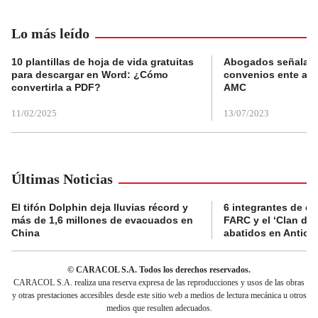
Lo más leído
10 plantillas de hoja de vida gratuitas
Abogados señalan 
para descargar en Word: ¿Cómo
convenios ente alc
convertirla a PDF?
AMC
11/02/2025
13/07/2023
Últimas Noticias
El tifón Dolphin deja lluvias récord y
6 integrantes de di
más de 1,6 millones de evacuados en
FARC y el ‘Clan del
China
abatidos en Antioq
© CARACOL S.A. Todos los derechos reservados.
CARACOL S.A. realiza una reserva expresa de las reproducciones y usos de las obras
y otras prestaciones accesibles desde este sitio web a medios de lectura mecánica u otros
medios que resulten adecuados.