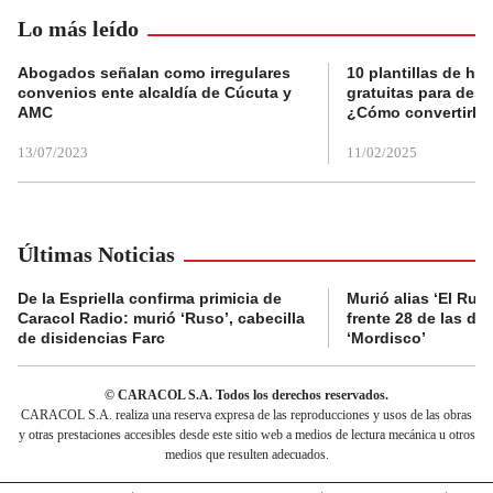
Lo más leído
Abogados señalan como irregulares
10 plantillas de hoj
convenios ente alcaldía de Cúcuta y
gratuitas para des
AMC
¿Cómo convertirla
13/07/2023
11/02/2025
Últimas Noticias
De la Espriella confirma primicia de
Murió alias ‘El Ruso
Caracol Radio: murió ‘Ruso’, cabecilla
frente 28 de las di
de disidencias Farc
‘Mordisco’
© CARACOL S.A. Todos los derechos reservados.
CARACOL S.A. realiza una reserva expresa de las reproducciones y usos de las obras
y otras prestaciones accesibles desde este sitio web a medios de lectura mecánica u otros
medios que resulten adecuados.