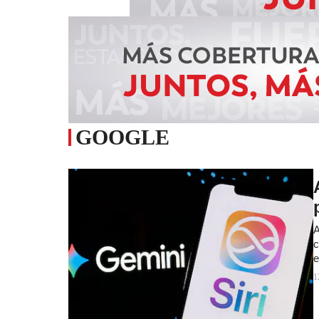
GOOGLE
A
c
e
1