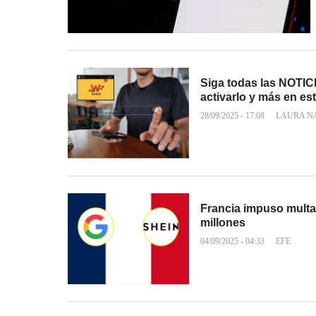
Siga todas las NOTIC
activarlo y más en es
28/09/2025 - 17:08
LAURA N
Francia impuso multa
millones
04/09/2025 - 04:33
EFE