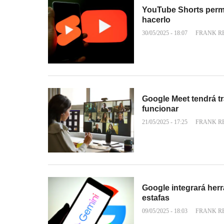
YouTube Shorts permit
hacerlo
30/05/2025 - 18:07
FRANK R
Google Meet tendrá tr
funcionar
21/05/2025 - 17:25
FRANK R
Google integrará herr
estafas
09/05/2025 - 18:03
FRANK R