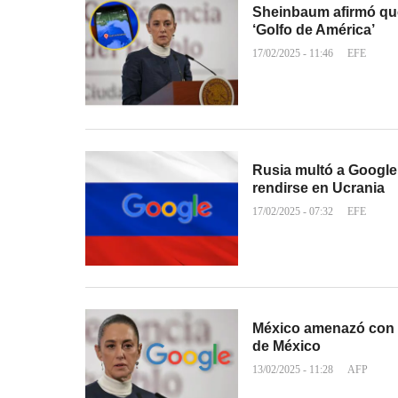
Sheinbaum afirmó que 
‘Golfo de América’
17/02/2025 - 11:46
EFE
Rusia multó a Google
rendirse en Ucrania
17/02/2025 - 07:32
EFE
México amenazó con 
de México
13/02/2025 - 11:28
AFP