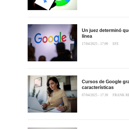
Un juez determinó qu
línea
17/04/2025 - 17:09
EFE
Cursos de Google grat
características
07/04/2025 - 17:39
FRANK R