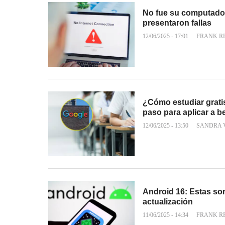
No fue su computador:
presentaron fallas
12/06/2025 - 17:01
FRANK R
¿Cómo estudiar grati
paso para aplicar a b
12/06/2025 - 13:50
SANDRA 
Android 16: Estas son
actualización
11/06/2025 - 14:34
FRANK R