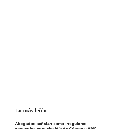
Lo más leído
Abogados señalan como irregulares
convenios ente alcaldía de Cúcuta y AMC