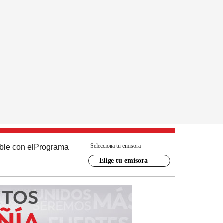
Selecciona tu emisora
ble con el
Programa
Elige tu emisora