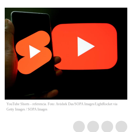
YouTube Shorts - referencia. Foto: Avishek Das/SOPA Images/LightRocket via
Getty Images
/
SOPA Images