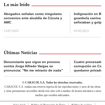
Lo más leído
Abogados señalan como irregulares
Indignación en Bog
convenios ente alcaldía de Cúcuta y
guardería canina e
AMC
asfixiaban y golpe
13/07/2023
05/05/2025
Últimas Noticias
Denunciante que sigue en proceso
Cuatro procesados
contra Jorge Alfredo Vargas se
corrupción en Comf
pronuncia: “No me retracto de nada”
quedaron privados d
© CARACOL S.A. Todos los derechos reservados.
CARACOL S.A. realiza una reserva expresa de las reproducciones y usos de las obras
y otras prestaciones accesibles desde este sitio web a medios de lectura mecánica u otros
medios que resulten adecuados.