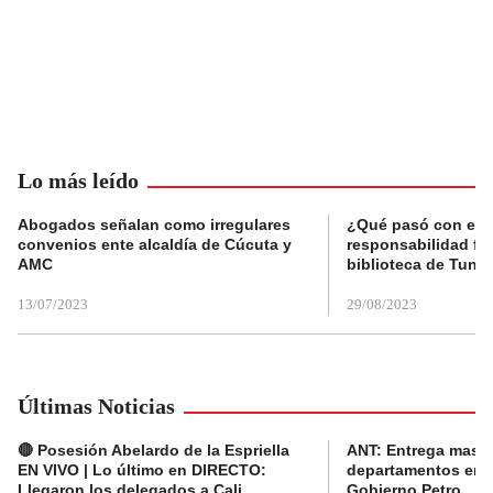
Lo más leído
Abogados señalan como irregulares
¿Qué pasó con el 
convenios ente alcaldía de Cúcuta y
responsabilidad fis
AMC
biblioteca de Tunja
13/07/2023
29/08/2023
Últimas Noticias
🔴 Posesión Abelardo de la Espriella
ANT: Entrega masiva
EN VIVO | Lo último en DIRECTO:
departamentos en e
Llegaron los delegados a Cali
Gobierno Petro