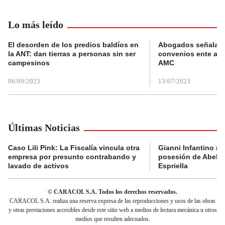
Lo más leído
El desorden de los predios baldíos en
Abogados señalan 
la ANT: dan tierras a personas sin ser
convenios ente alc
campesinos
AMC
06/09/2023
13/07/2023
Últimas Noticias
Caso Lili Pink: La Fiscalía vincula otra
Gianni Infantino no 
empresa por presunto contrabando y
posesión de Abelar
lavado de activos
Espriella
© CARACOL S.A. Todos los derechos reservados.
CARACOL S.A. realiza una reserva expresa de las reproducciones y usos de las obras
y otras prestaciones accesibles desde este sitio web a medios de lectura mecánica u otros
medios que resulten adecuados.