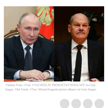
Vladimir Putin. I Foto: VYACHESLAV PROKOFYEV/POOL/AFP via Getty
Images. Olaf Scholz. I Foto: Michael Kappeler/picture alliance via Getty Images.