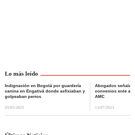
Lo más leído
Indignación en Bogotá por guardería
Abogados señalan 
canina en Engativá donde asfixiaban y
convenios ente alc
golpeaban perros
AMC
05/05/2025
13/07/2023