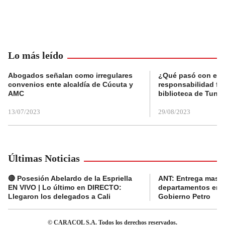
Lo más leído
Abogados señalan como irregulares
¿Qué pasó con el 
convenios ente alcaldía de Cúcuta y
responsabilidad fis
AMC
biblioteca de Tunja
13/07/2023
29/08/2023
Últimas Noticias
🔴 Posesión Abelardo de la Espriella
ANT: Entrega masiva
EN VIVO | Lo último en DIRECTO:
departamentos en e
Llegaron los delegados a Cali
Gobierno Petro
© CARACOL S.A. Todos los derechos reservados.