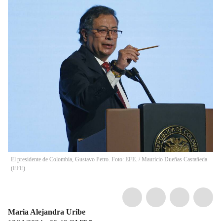
El presidente de Colombia, Gustavo Petro. Foto: EFE.
/
Mauricio Dueñas Castañeda
(
EFE
)
Maria Alejandra Uribe