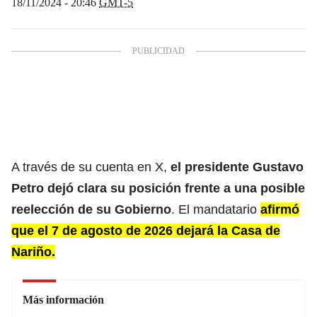
18/11/2024 - 20:46
GMT-5
A través de su cuenta en X,
el
presidente Gustavo
Petro
dejó clara su posición frente a una posible
reelección de su
Gobierno
. El mandatario
afirmó
que el 7 de agosto de 2026 dejará la Casa de
Nariño.
Más información