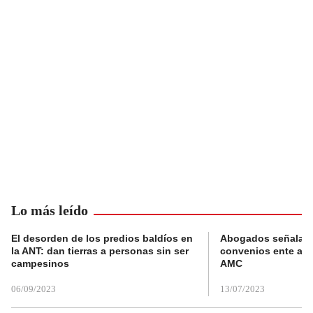
Lo más leído
El desorden de los predios baldíos en
Abogados señalan 
la ANT: dan tierras a personas sin ser
convenios ente alc
campesinos
AMC
06/09/2023
13/07/2023