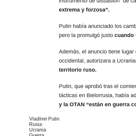
instrumento de disuasión” de ca
extrema y forzosa”.
Putin había anunciado los cambi
pero la promulgó justo
cuando s
Además, el anuncio tiene luga
occidental, autorizara a Ucrani
territorio ruso.
Putin, que aprobó tras el comie
tácticas en Bielorrusia, había a
y la OTAN “están en guerra c
Vladímir Putin
Rusia
Ucrania
Guerra