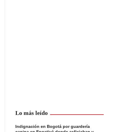
Lo más leído
Indignación en Bogotá por guardería
canina en Engativá donde asfixiaban y