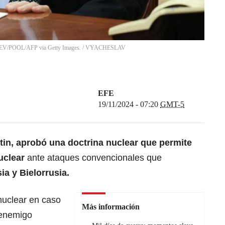
V/POOL/AFP via Getty Images.
/
VYACHESLAV
EFE
19/11/2024 - 07:20
GMT-5
tin, aprobó una doctrina nuclear que permite
uclear
ante ataques convencionales que
ia y Bielorrusia.
nuclear en caso
Más información
 enemigo