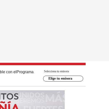
Selecciona tu emisora
ble con el
Programa
Elige tu emisora