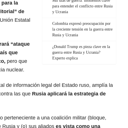
Mil días de guerra: momentos clave
 para la
para entender el conflicto entre Rusia
itorial” de
y Ucrania
 Unión Estatal
Colombia expresó preocupación por
la creciente tensión en la guerra entre
Rusia y Ucrania
rará “ataque
¿Donald Trump es pieza clave en la
país que
guerra entre Rusia y Ucrania?
Experto explica
co,
pero que
ia nuclear.
tal de información legal del Estado ruso, amplía la
 contra las que
Rusia aplicará la estrategia de
 perteneciente a una coalición militar (bloque,
 Rusia y (o) sus aliados
es vista como una