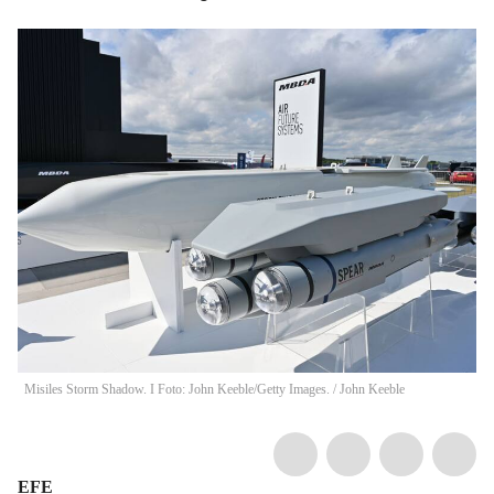
Misiles Storm Shadow. I Foto: John Keeble/Getty Images.
/
John Keeble
EFE