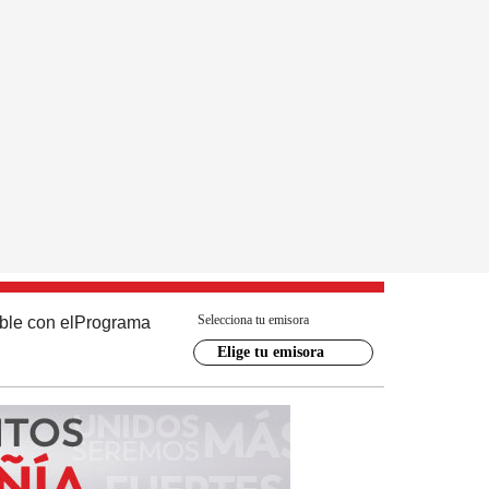
Selecciona tu emisora
ble con el
Programa
Elige tu emisora