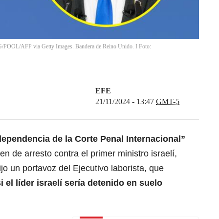
OL/AFP via Getty Images. Bandera de Reino Unido. I Foto:
EFE
21/11/2024 - 13:47
GMT-5
ependencia de la Corte Penal Internacional”
en de arresto contra el primer ministro israelí,
ijo un portavoz del Ejecutivo laborista, que
si
el líder israelí sería detenido en suelo