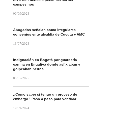
campesinos
06/09/2023
Abogados señalan como irregulares
convenios ente alcaldía de Cúcuta y AMC
13/07/2023
Indignación en Bogotá por guardería
canina en Engativá donde asfixiaban y
golpeaban perros
05/05/2025
¿Cómo saber si tengo un proceso de
embargo? Paso a paso para verificar
19/09/2024