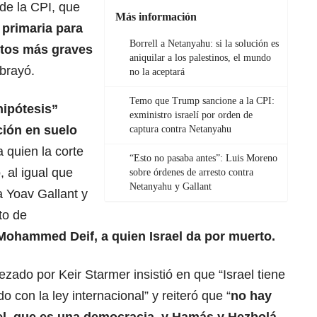
de la CPI, que
Más información
l primaria para
Borrell a Netanyahu: si la solución es
itos más graves
aniquilar a los palestinos, el mundo
ubrayó.
no la aceptará
Temo que Trump sancione a la CPI:
hipótesis”
exministro israelí por orden de
ción en suelo
captura contra Netanyahu
 quien la corte
“Esto no pasaba antes”: Luis Moreno
 al igual que
sobre órdenes de arresto contra
Netanyahu y Gallant
a Yoav Gallant y
to de
Mohammed Deif, a quien Israel da por muerto.
zado por Keir Starmer insistió en que “Israel tiene
 con la ley internacional” y reiteró que “
no hay