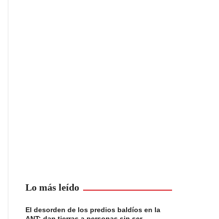
Lo más leído
El desorden de los predios baldíos en la
ANT: dan tierras a personas sin ser