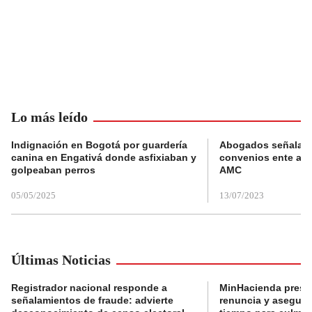
Lo más leído
Indignación en Bogotá por guardería
Abogados señalan 
canina en Engativá donde asfixiaban y
convenios ente alc
golpeaban perros
AMC
05/05/2025
13/07/2023
Últimas Noticias
Registrador nacional responde a
MinHacienda presen
señalamientos de fraude: advierte
renuncia y aseguró