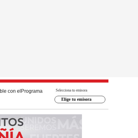
Selecciona tu emisora
ble con el
Programa
Elige tu emisora