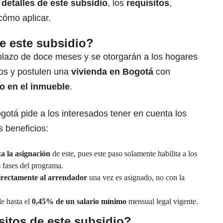
s
detalles de este subsidio
, los
requisitos
,
cómo aplicar.
e este subsidio?
 plazo de doce meses y se otorgarán a los hogares
tos y postulen una
vivienda en Bogotá
con
o en el inmueble
.
gotá pide a los interesados tener en cuenta los
s beneficios:
za la asignación
de este, pues este paso solamente habilita a los
s fases del programa.
irectamente al arrendador
una vez es asignado, no con la
de hasta el
0,45% de un salario mínimo
mensual legal vigente.
sitos de este subsidio?