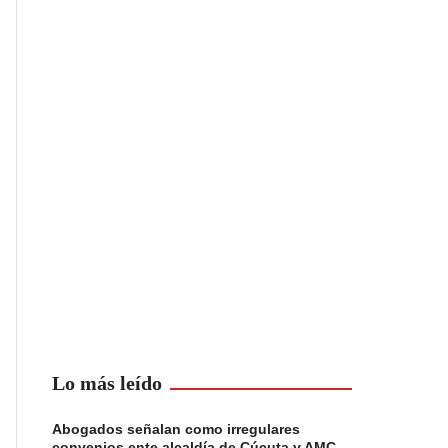
Lo más leído
Abogados señalan como irregulares
convenios ente alcaldía de Cúcuta y AMC