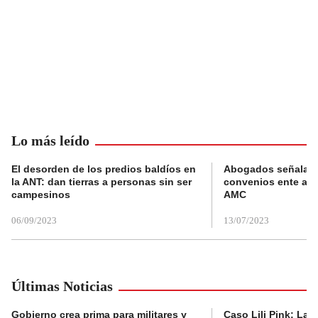
Lo más leído
El desorden de los predios baldíos en
Abogados señalan 
la ANT: dan tierras a personas sin ser
convenios ente alc
campesinos
AMC
06/09/2023
13/07/2023
Últimas Noticias
Gobierno crea prima para militares y
Caso Lili Pink: La F