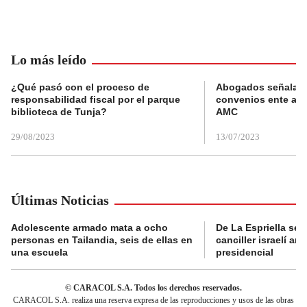
Lo más leído
¿Qué pasó con el proceso de
Abogados señalan 
responsabilidad fiscal por el parque
convenios ente alc
biblioteca de Tunja?
AMC
29/08/2023
13/07/2023
Últimas Noticias
Adolescente armado mata a ocho
De La Espriella se 
personas en Tailandia, seis de ellas en
canciller israelí a
una escuela
presidencial
© CARACOL S.A. Todos los derechos reservados.
CARACOL S.A. realiza una reserva expresa de las reproducciones y usos de las obras