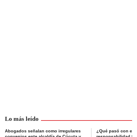
Lo más leído
Abogados señalan como irregulares
¿Qué pasó con el 
convenios ente alcaldía de Cúcuta y
responsabilidad fis