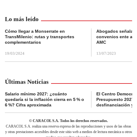
Lo más leído
Cómo llegar a Monserrate en
Abogados señalan 
TransMilenio: rutas y transportes
convenios ente alc
complementarios
AMC
19/03/2024
13/07/2023
Últimas Noticias
Salario mínimo 2027: ¿cuánto
El Centro Democrát
quedaría si la inflación cierra en 5 % o
Presupuesto 2027 p
6 %? Cifra aproximada
desfinanciación y 
© CARACOL S.A. Todos los derechos reservados.
CARACOL S.A. realiza una reserva expresa de las reproducciones y usos de las obras
y otras prestaciones accesibles desde este sitio web a medios de lectura mecánica u otros