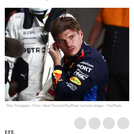
Max Verstappen. I Foto: Jakub Porzycki/NurPhoto via Getty Images.
/
NurPhoto
EFE