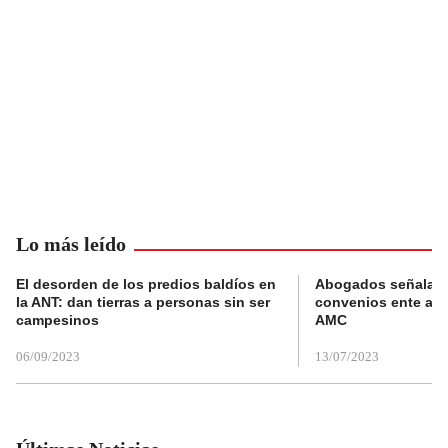
Lo más leído
El desorden de los predios baldíos en
Abogados señalan 
la ANT: dan tierras a personas sin ser
convenios ente alc
campesinos
AMC
06/09/2023
13/07/2023