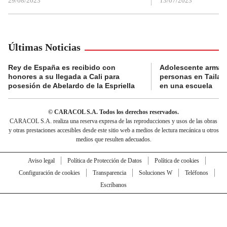
29/08/2023
13/07/2023
Últimas Noticias
Rey de España es recibido con
Adolescente armad
honores a su llegada a Cali para
personas en Tailand
posesión de Abelardo de la Espriella
en una escuela
© CARACOL S.A. Todos los derechos reservados.
CARACOL S.A. realiza una reserva expresa de las reproducciones y usos de las obras
y otras prestaciones accesibles desde este sitio web a medios de lectura mecánica u otros
medios que resulten adecuados.
Aviso legal
Política de Protección de Datos
Política de cookies
Configuración de cookies
Transparencia
Soluciones W
Teléfonos
Escríbanos