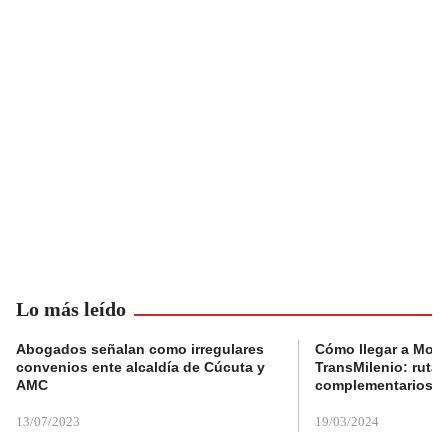
Lo más leído
Abogados señalan como irregulares
Cómo llegar a Mons
convenios ente alcaldía de Cúcuta y
TransMilenio: rutas
AMC
complementarios
13/07/2023
19/03/2024