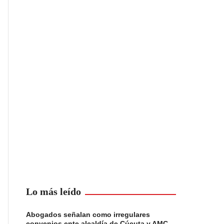
Lo más leído
Abogados señalan como irregulares
convenios ente alcaldía de Cúcuta y AMC