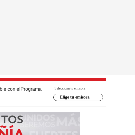
Selecciona tu emisora
ble con el
Programa
Elige tu emisora