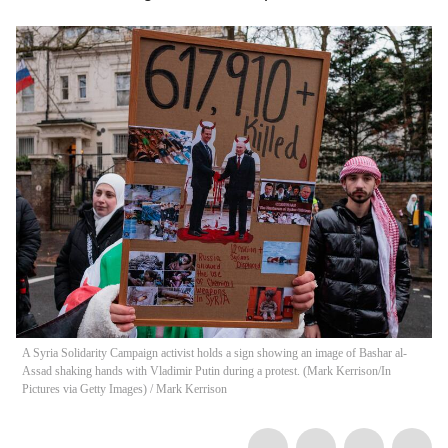
A Syria Solidarity Campaign activist holds a sign showing an image of Bashar al-
Assad shaking hands with Vladimir Putin during a protest. (Mark Kerrison/In
Pictures via Getty Images)
/
Mark Kerrison