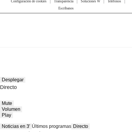
Configuración de cookies
Transparencia
Soluciones W
Teléfonos
Escríbanos
Desplegar
Directo
Mute
Volumen
Play
Noticias en 3′
Últimos programas
Directo