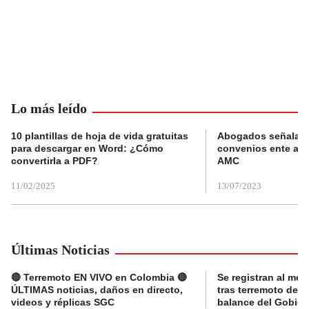
Lo más leído
10 plantillas de hoja de vida gratuitas
Abogados señalan 
para descargar en Word: ¿Cómo
convenios ente alc
convertirla a PDF?
AMC
11/02/2025
13/07/2023
Últimas Noticias
🔴 Terremoto EN VIVO en Colombia 🔴
Se registran al me
ÚLTIMAS noticias, daños en directo,
tras terremoto de 7
videos y réplicas SGC
balance del Gobier