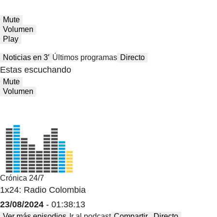
Mute
Volumen
Play
Noticias en 3′
Últimos programas
Directo
Estas escuchando
Mute
Volumen
Crónica 24/7
1x24: Radio Colombia
23/08/2024
- 01:38:13
Ver más episodios
Ir al podcast
Compartir
Directo