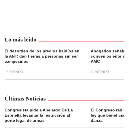
Lo más leído
El desorden de los predios baldíos en
Abogados señalan 
la ANT: dan tierras a personas sin ser
convenios ente alc
campesinos
AMC
06/09/2023
13/07/2023
Últimas Noticias
Congresista pide a Abelardo De La
El Congreso radicó
Espriella levantar la restricción al
ley que beneficia al
porte legal de armas
danza