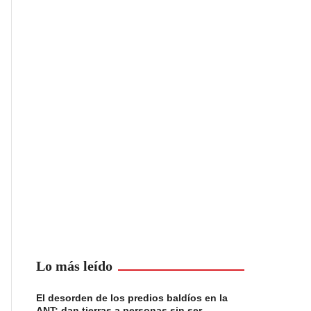
Lo más leído
El desorden de los predios baldíos en la
ANT: dan tierras a personas sin ser