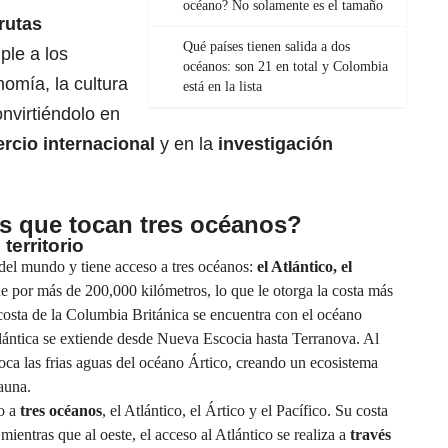
océano? No solamente es el tamaño
rutas
Qué países tienen salida a dos
ple a los
océanos: son 21 en total y Colombia
nomía, la cultura
está en la lista
onvirtiéndolo en
rcio internacional
y en la
investigación
s que tocan tres océanos?
territorio
del mundo y tiene acceso a tres océanos:
el Atlántico, el
e por más de 200,000 kilómetros, lo que le otorga la costa más
 costa de la Columbia Británica se encuentra con el océano
 atlántica se extiende desde Nueva Escocia hasta Terranova. Al
 toca las frias aguas del océano Ártico, creando un ecosistema
auna.
o a
tres océanos
, el Atlántico, el Ártico y el Pacífico. Su costa
mientras que al oeste, el acceso al Atlántico se realiza a
través