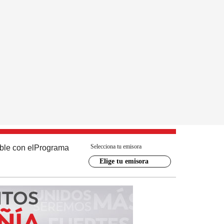
Selecciona tu emisora
ble con el
Programa
Elige tu emisora