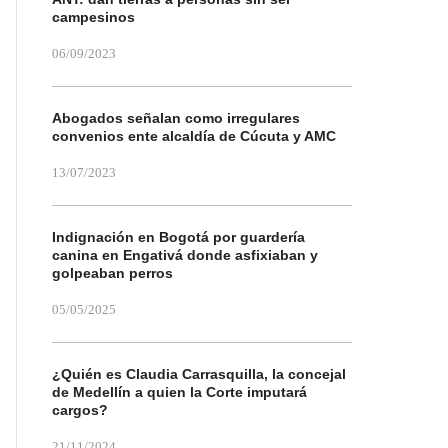
campesinos
06/09/2023
Abogados señalan como irregulares
convenios ente alcaldía de Cúcuta y AMC
13/07/2023
Indignación en Bogotá por guardería
canina en Engativá donde asfixiaban y
golpeaban perros
05/05/2025
¿Quién es Claudia Carrasquilla, la concejal
de Medellín a quien la Corte imputará
cargos?
21/11/2024