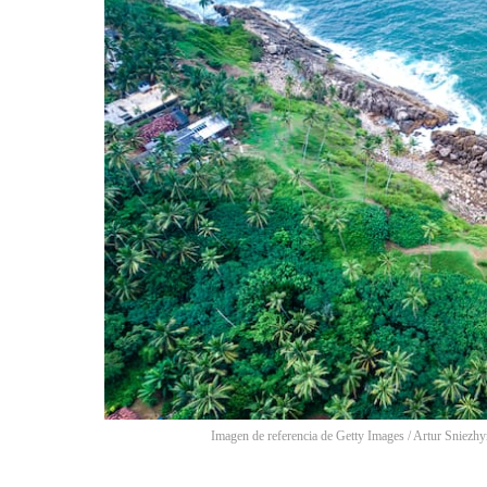
Imagen de referencia de Getty Images
/
Artur Sniezhy