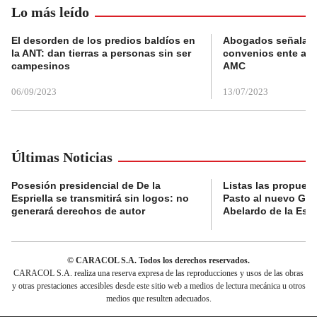
Lo más leído
El desorden de los predios baldíos en
Abogados señalan 
la ANT: dan tierras a personas sin ser
convenios ente alc
campesinos
AMC
06/09/2023
13/07/2023
Últimas Noticias
Posesión presidencial de De la
Listas las propues
Espriella se transmitirá sin logos: no
Pasto al nuevo Gob
generará derechos de autor
Abelardo de la Espr
© CARACOL S.A. Todos los derechos reservados.
CARACOL S.A. realiza una reserva expresa de las reproducciones y usos de las obras
y otras prestaciones accesibles desde este sitio web a medios de lectura mecánica u otros
medios que resulten adecuados.