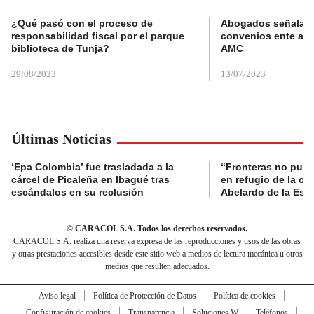
¿Qué pasó con el proceso de
Abogados señalan 
responsabilidad fiscal por el parque
convenios ente alc
biblioteca de Tunja?
AMC
29/08/2023
13/07/2023
Últimas Noticias
‘Epa Colombia’ fue trasladada a la
“Fronteras no pued
cárcel de Picaleña en Ibagué tras
en refugio de la co
escándalos en su reclusión
Abelardo de la Espr
© CARACOL S.A. Todos los derechos reservados.
CARACOL S.A. realiza una reserva expresa de las reproducciones y usos de las obras
y otras prestaciones accesibles desde este sitio web a medios de lectura mecánica u otros
medios que resulten adecuados.
Aviso legal
Política de Protección de Datos
Política de cookies
Configuración de cookies
Transparencia
Soluciones W
Teléfonos