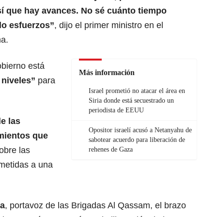
Así que hay avances. No sé cuánto tiempo
do esfuerzos”
, dijo el primer ministro en el
na.
obierno está
Más información
 niveles”
para
Israel prometió no atacar el área en
Siria donde está secuestrado un
periodista de EEUU
de las
Opositor israelí acusó a Netanyahu de
mientos que
sabotear acuerdo para liberación de
obre las
rehenes de Gaza
metidas a una
a
, portavoz de las Brigadas Al Qassam, el brazo