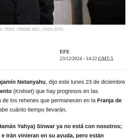
LL / POOL
/
DEBBIE HILL / POOL
(
EFE
)
EFE
23/12/2024 - 14:22
GMT-5
jamín Netanyahu
, dijo este lunes 23 de diciembre
mento
(Knéset) que hay progresos en las
ón de los rehenes que permanecen en la
Franja de
abe cuánto tiempo llevarán.
e Hamás Yahya) Sinwar ya no está con nosotros;
á
e Irán vinieran en su ayuda, pero están