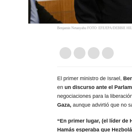
Benjamin Netanyahu FOTO: EFE/EPA/DEBBIE HI
El primer ministro de Israel,
Ben
en
un discurso ante el Parla
negociaciones para la liberaci
Gaza,
aunque advirtió que no s
“En primer lugar, (el líder d
Hamás esperaba que
Hezbol