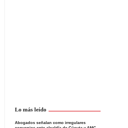
Lo más leído
Abogados señalan como irregulares
convenios ente alcaldía de Cúcuta y AMC