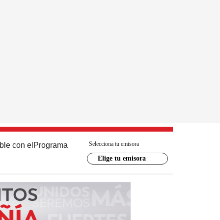
Selecciona tu emisora
ble con el
Programa
Elige tu emisora