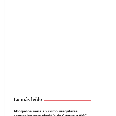
Lo más leído
Abogados señalan como irregulares
convenios ente alcaldía de Cúcuta y AMC