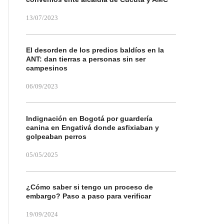
13/07/2023
El desorden de los predios baldíos en la
ANT: dan tierras a personas sin ser
campesinos
06/09/2023
Indignación en Bogotá por guardería
canina en Engativá donde asfixiaban y
golpeaban perros
05/05/2025
¿Cómo saber si tengo un proceso de
embargo? Paso a paso para verificar
19/09/2024