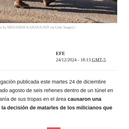
 (Photo by MENAHEM KAHANA/AFP via Getty Images)
/
EFE
24/12/2024 - 18:13
GMT-5
stigación publicada este martes 24 de diciembre
ado agosto de seis rehenes dentro de un túnel en
anía de sus tropas en el área
causaron una
 la decisión de matarles de los milicianos que