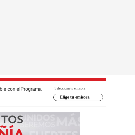
Selecciona tu emisora
ble con el
Programa
Elige tu emisora