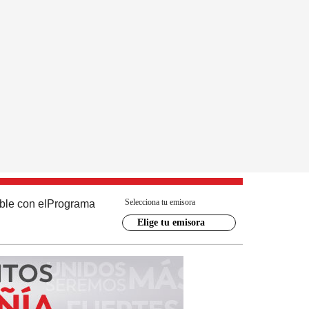
Selecciona tu emisora
ble con el
Programa
Elige tu emisora