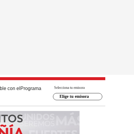
Selecciona tu emisora
ble con el
Programa
Elige tu emisora