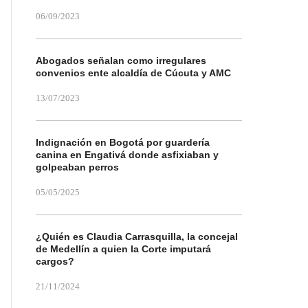
06/09/2023
Abogados señalan como irregulares
convenios ente alcaldía de Cúcuta y AMC
13/07/2023
Indignación en Bogotá por guardería
canina en Engativá donde asfixiaban y
golpeaban perros
05/05/2025
¿Quién es Claudia Carrasquilla, la concejal
de Medellín a quien la Corte imputará
cargos?
21/11/2024