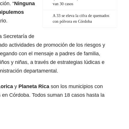
ción. “
Ninguna
van 30 casos
anipulemos
A 33 se eleva la cifra de quemados
rio.
con pólvora en Córdoba
a Secretaría de
zado actividades de promoción de los riesgos y
llegando con el mensaje a padres de familia,
ños y niñas, a través de estrategias lúdicas e
inistración departamental.
Lorica
y
Planeta Rica
son los municipios con
s en Córdoba. Todos suman 18 casos hasta la