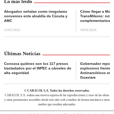
Lo más leído
Abogados señalan como irregulares
Cómo llegar a Mons
convenios ente alcaldía de Cúcuta y
TransMilenio: rutas
AMC
complementarios
13/07/2023
19/03/2024
Últimas Noticias
Conozca quiénes son los 117 presos
Gobernador reporta
trasladados por el INPEC a cárceles de
explosivos frente 
alta seguridad
Antinarcóticos en 
Guaviare
© CARACOL S.A. Todos los derechos reservados.
CARACOL S.A. realiza una reserva expresa de las reproducciones y usos de las obras
y otras prestaciones accesibles desde este sitio web a medios de lectura mecánica u otros
medios que resulten adecuados.