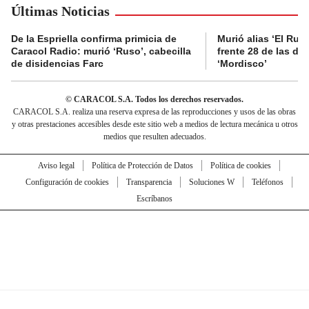
Últimas Noticias
De la Espriella confirma primicia de
Murió alias ‘El Ruso
Caracol Radio: murió ‘Ruso’, cabecilla
frente 28 de las di
de disidencias Farc
‘Mordisco’
© CARACOL S.A. Todos los derechos reservados.
CARACOL S.A. realiza una reserva expresa de las reproducciones y usos de las obras
y otras prestaciones accesibles desde este sitio web a medios de lectura mecánica u otros
medios que resulten adecuados.
Aviso legal
Política de Protección de Datos
Política de cookies
Configuración de cookies
Transparencia
Soluciones W
Teléfonos
Escríbanos