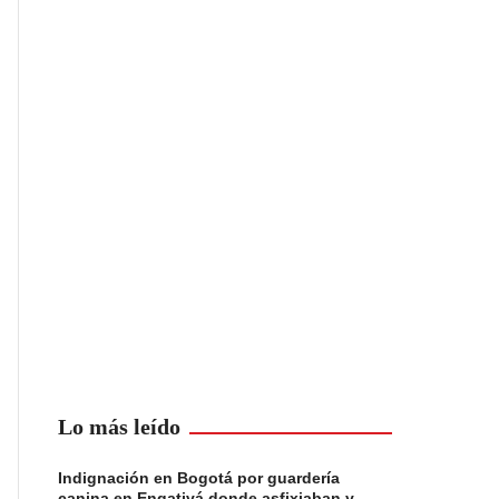
Lo más leído
Indignación en Bogotá por guardería
canina en Engativá donde asfixiaban y