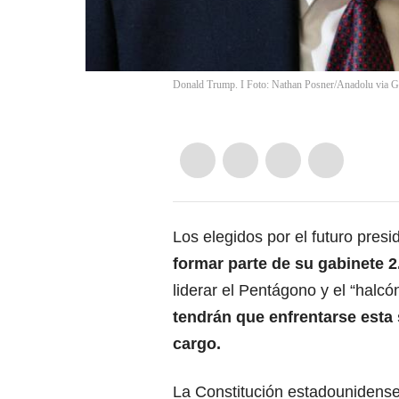
Donald Trump. I Foto: Nathan Posner/Anadolu via Ge
Los elegidos por el futuro pres
formar parte de su gabinete 2
liderar el Pentágono y el “halc
tendrán que enfrentarse esta
cargo.
La Constitución estadounidens