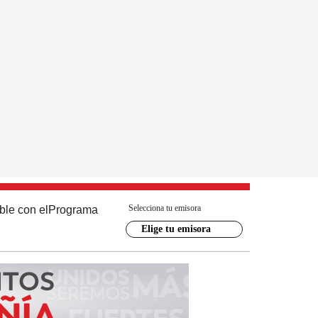
Selecciona tu emisora
ble con el
Programa
Elige tu emisora