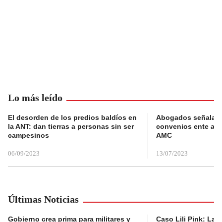
Lo más leído
El desorden de los predios baldíos en
Abogados señalan 
la ANT: dan tierras a personas sin ser
convenios ente alc
campesinos
AMC
06/09/2023
13/07/2023
Últimas Noticias
Gobierno crea prima para militares y
Caso Lili Pink: La F