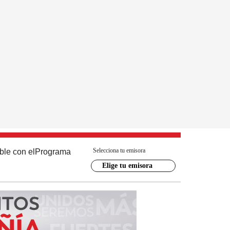
Selecciona tu emisora
ble con el
Programa
Elige tu emisora