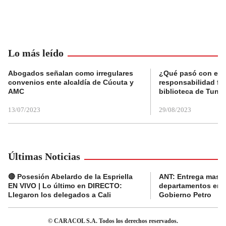
Lo más leído
Abogados señalan como irregulares
¿Qué pasó con el 
convenios ente alcaldía de Cúcuta y
responsabilidad fis
AMC
biblioteca de Tunja
13/07/2023
29/08/2023
Últimas Noticias
🔴 Posesión Abelardo de la Espriella
ANT: Entrega masiva
EN VIVO | Lo último en DIRECTO:
departamentos en e
Llegaron los delegados a Cali
Gobierno Petro
© CARACOL S.A. Todos los derechos reservados.