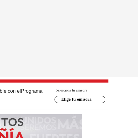
Selecciona tu emisora
ble con el
Programa
Elige tu emisora