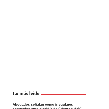
Lo más leído
Abogados señalan como irregulares
convenios ente alcaldía de Cúcuta y AMC