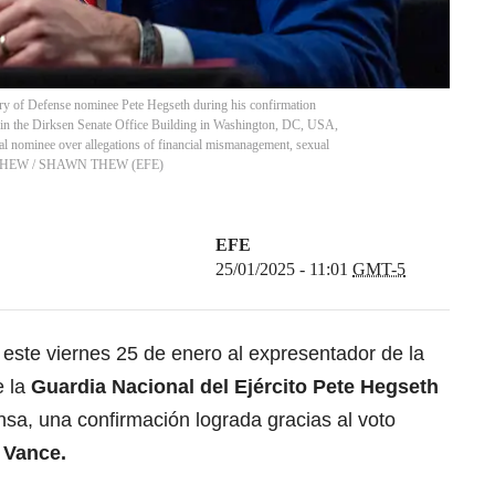
ry of Defense nominee Pete Hegseth during his confirmation
 in the Dirksen Senate Office Building in Washington, DC, USA,
al nominee over allegations of financial mismanagement, sexual
N THEW
/
SHAWN THEW
(
EFE
)
EFE
25/01/2025 - 11:01
GMT-5
 este viernes 25 de enero al expresentador de la
 la
Guardia Nacional del Ejército Pete Hegseth
sa, una confirmación lograda gracias al voto
Vance.