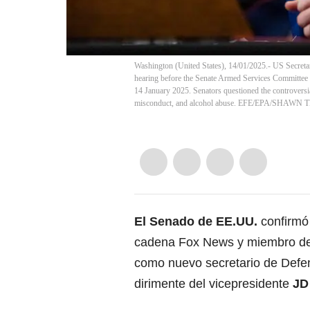
Washington (United States), 14/01/2025.- US Secreta
hearing before the Senate Armed Services Committee
14 January 2025. Senators questioned the controversi
misconduct, and alcohol abuse. EFE/EPA/SHAW
El Senado de
EE.UU.
confirmó
cadena Fox News y miembro de
como nuevo secretario de Defen
dirimente del vicepresidente
JD 