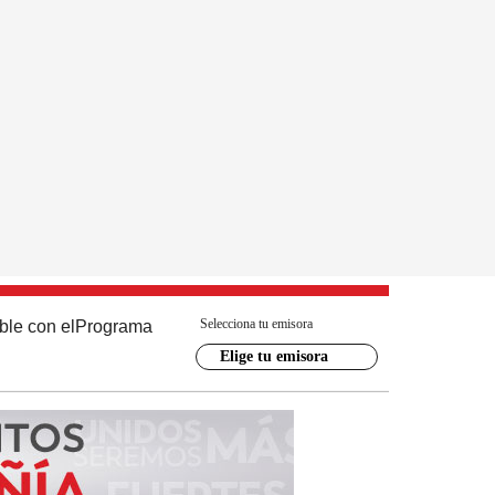
Selecciona tu emisora
ble con el
Programa
Elige tu emisora