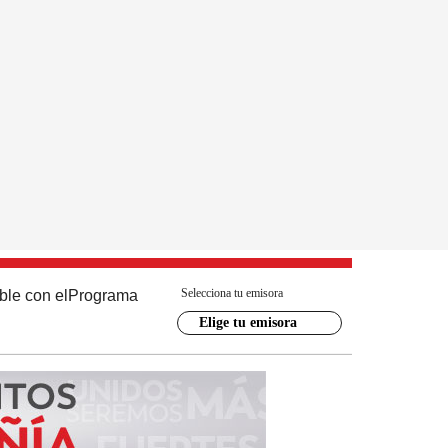
Selecciona tu emisora
ble con el
Programa
Elige tu emisora