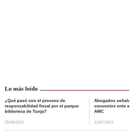
Lo más leído
¿Qué pasó con el proceso de
Abogados señalan 
responsabilidad fiscal por el parque
convenios ente alc
biblioteca de Tunja?
AMC
29/08/2023
13/07/2023