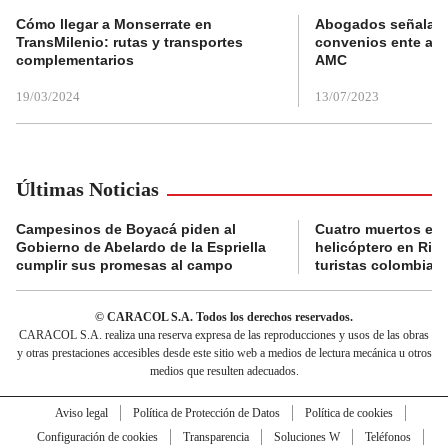
Cómo llegar a Monserrate en
Abogados señalan 
TransMilenio: rutas y transportes
convenios ente alc
complementarios
AMC
19/03/2024
13/07/2023
Últimas Noticias
Campesinos de Boyacá piden al
Cuatro muertos en 
Gobierno de Abelardo de la Espriella
helicóptero en Rio,
cumplir sus promesas al campo
turistas colombian
© CARACOL S.A. Todos los derechos reservados.
CARACOL S.A. realiza una reserva expresa de las reproducciones y usos de las obras
y otras prestaciones accesibles desde este sitio web a medios de lectura mecánica u otros
medios que resulten adecuados.
Aviso legal
Política de Protección de Datos
Política de cookies
Configuración de cookies
Transparencia
Soluciones W
Teléfonos