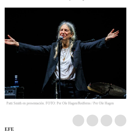
Patti Smith en presentación. FOTO: Per Ole Hagen/Redferns
/
Per Ole Hagen
EFE